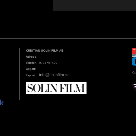
KRISTIAN SOLIN FILM AB
Adress
:
Telefon:
0706797499
Org.nr:
Ka
info@solinfilm.se
E-post: