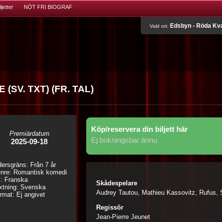
jetter
NÖT FRI BIOGRAF
Edsbyn - Röda Kv
Vald ort:
SV. TXT) (FR. TAL)
Köp/reservera din biljett här
Premiärdatum
Ej bokningsbar ännu
2025-09-18
dersgräns: Från 7 år
nre: Romantisk komedi
l: Franska
Skådespelare
xtning: Svenska
Audrey Tautou, Mathieu Kassovitz, Rufus, 
rmat: Ej angivet
Regissör
Jean-Pierre Jeunet