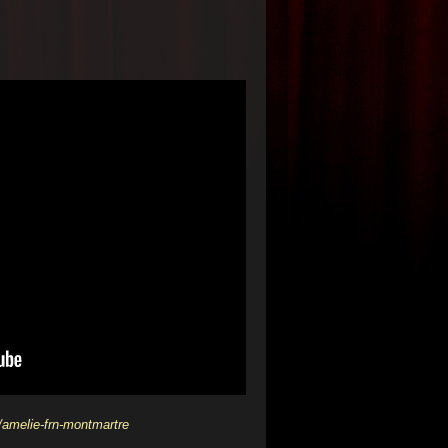
/amelie-frn-montmartre