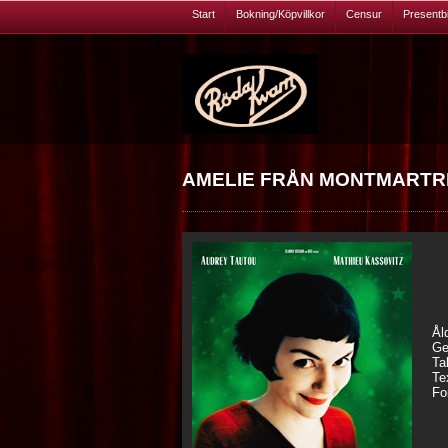
Start
Bokning/Köpvillkor
Censur
Presentbil
AMELIE FRÅN MONTMARTRE (
Ål
Ge
Ta
Te
Fo