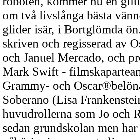
roboten, kommer nu en glit
om två livslånga bästa vänn
glider isär, i Bortglömda ön
skriven och regisserad av 
och Januel Mercado, och p
Mark Swift - filmskapartea
Grammy- och Oscar®belöna
Soberano (Lisa Frankenstei
huvudrollerna som Jo och Ra
sedan grundskolan men har 