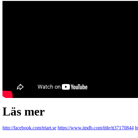
Läs mer
http://facebook.com/triart.se
https://www.imdb.com/title/tt37170844
h