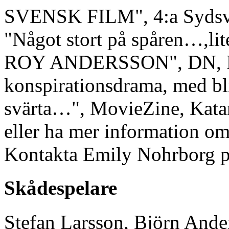
SVENSK FILM", 4:a Sydsve
"Något stort på spåren…,
ROY ANDERSSON", DN, Fre
konspirationsdrama, med bli
svärta…", MovieZine, Kata
eller ha mer information om
Kontakta Emily Nohrborg på
Skådespelare
Stefan Larsson, Björn And