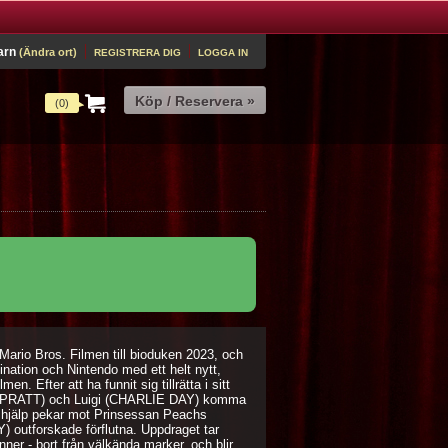
arn
(Ändra ort)
REGISTRERA DIG
LOGGA IN
(0)
Mario Bros. Filmen till bioduken 2023, och
mination och Nintendo med ett helt nytt,
n. Efter att ha funnit sig tillrätta i sitt
IS PRATT) och Luigi (CHARLIE DAY) komma
på hjälp pekar mot Prinsessan Peachs
outforskade förflutna. Uppdraget tar
nner - bort från välkända marker, och blir