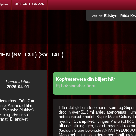
jetter
NÖT FRI BIOGRAF
Edsbyn - Röda Kv
Vald ort:
 (SV. TXT) (SV. TAL)
Köp/reservera din biljett här
Premiärdatum
Ej bokningsbar ännu
2026-04-01
dersgräns: Från 7 år
nre: Animerad film
Efter det globala fenomenet som tog Super 
l: Svenska (dubbat)
drog in över $1.3 miljarder, återförenas Illu
xtning: Svenska
actionpackat kapitel: Super Mario Galaxy Filme
rmat: Ej angivet
nya liv i Svampriket, tvingas Mario (CHR
till undsättning igen, när ett mystiskt rop 
(Golden Globe-belönade ANYA TAYLOR-JOY) 
Mario och Luigi - och deras nya familj av vä