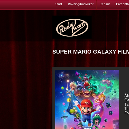
Start
Bokning/Köpvillkor
Censur
Presentbil
SUPER MARIO GALAXY FILMEN
Ål
Ge
Ta
Te
Fo