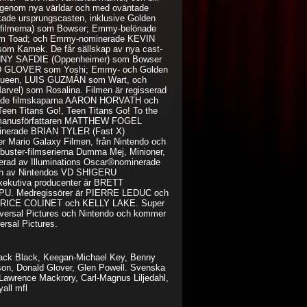
a, genom nya världar och med oväntade
ckade ursprungscasten, inklusive Golden
filmerna) som Bowser; Emmy-belönade
m Toad; och Emmy-nominerade KEVIN
 Kamek. De får sällskap av nya cast-
NNY SAFDIE (Oppenheimer) som Bowser
D GLOVER som Yoshi; Emmy- och Golden
Queen, LUIS GUZMÁN som Wart, och
vel) som Rosalina. Filmen är regisserad
rade filmskaparna AARON HORVATH och
n Titans Go!, Teen Titans Go! To the
e manusförfattaren MATTHEW FOGEL
minerade BRIAN TYLER (Fast X)
er Mario Galaxy Filmen, från Nintendo och
kbuster-filmserierna Dumma Mej, Minioner,
cerad av Illuminations Oscar®nominerade
h av Nintendos VD SHIGERU
ekutiva producenter är BRETT
. Medregissörer är PIERRE LEDUC och
BRICE COLINET och KELLY LAKE. Super
iversal Pictures och Nintendo och kommer
ersal Pictures.
 Jack Black, Keegan-Michael Key, Benny
son, Donald Glover, Glen Powell. Svenska
Lawrence Mackrory, Carl-Magnus Liljedahl,
all mfl