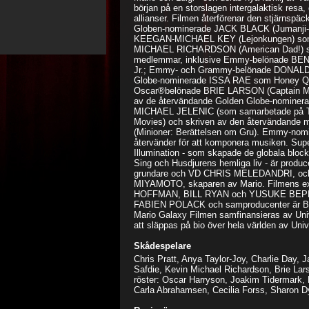
början på en storslagen intergalaktisk res
allianser. Filmen återförenar den stjärnspä
Globen-nominerade JACK BLACK (Jumanji-
KEEGAN-MICHAEL KEY (Lejonkungen) so
MICHAEL RICHARDSON (American Dad!) som
medlemmar, inklusive Emmy-belönade BE
Jr.; Emmy- och Grammy-belönade DONAL
Globe-nominerade ISSA RAE som Honey 
Oscar®belönade BRIE LARSON (Captain Mar
av de återvändande Golden Globe-nomine
MICHAEL JELENIC (som samarbetade på Tee
Movies) och skriven av den återvändand
(Minioner: Berättelsen om Gru). Emmy-no
återvänder för att komponera musiken. Sup
Illumination - som skapade de globala bloc
Sing och Husdjurens hemliga liv - är produ
grundare och VD CHRIS MELEDANDRI, oc
MIYAMOTO, skaparen av Mario. Filmens ex
HOFFMAN, BILL RYAN och YUSUKE BEPPU
FABIEN POLACK och samproducenter är 
Mario Galaxy Filmen samfinansieras av Un
att släppas på bio över hela världen av Univ
Skådespelare
Chris Pratt, Anya Taylor-Joy, Charlie Day,
Safdie, Kevin Michael Richardson, Brie Lar
röster: Oscar Harryson, Joakim Tidermark, 
Carla Abrahamsen, Cecilia Forss, Sharon Dy