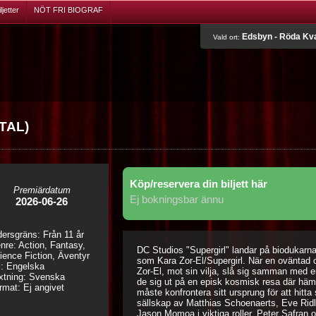
jetter
NÖT FRI BIOGRAF
Edsbyn - Röda Kv
Vald ort:
 TAL)
Köp/reservera din biljett här
Premiärdatum
Ej bokningsbar ännu
2026-06-26
dersgräns: Från 11 år
nre: Action, Fantasy,
DC Studios "Supergirl" landar på biodukarna
ience Fiction, Äventyr
som Kara Zor-El/Supergirl. När en oväntad 
l: Engelska
Zor-El, mot sin vilja, slå sig samman med e
xtning: Svenska
de sig ut på en episk kosmisk resa där hämn
rmat: Ej angivet
måste konfrontera sitt ursprung för att hitta
sällskap av Matthias Schoenaerts, Eve Ri
Jason Momoa i viktiga roller. Peter Safran