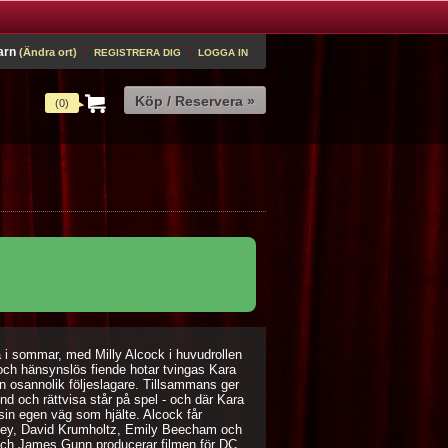
arn
(Ändra ort)
REGISTRERA DIG
LOGGA IN
(0)
 i sommar, med Milly Alcock i huvudrollen
och hänsynslös fiende hotar tvingas Kara
n osannolik följeslagare. Tillsammans ger
d och rättvisa står på spel - och där Kara
 sin egen väg som hjälte. Alcock får
dley, David Krumholtz, Emily Beecham och
 och James Gunn producerar filmen för DC