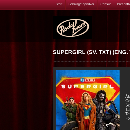
Start
Bokning/Köpvillkor
Censur
Presentbil
SUPERGIRL (SV. TXT) (ENG.
Ål
Ge
Sc
Ta
Te
Fo