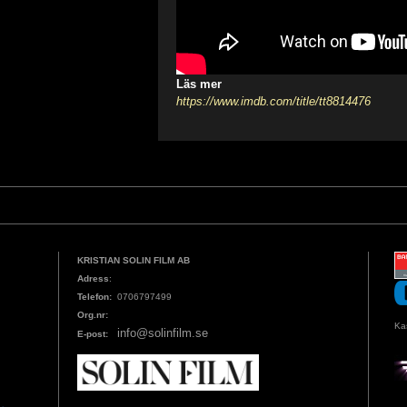
Läs mer
https://www.imdb.com/title/tt8814476
KRISTIAN SOLIN FILM AB
Adress
:
Telefon:
0706797499
Org.nr:
Ka
info@solinfilm.se
E-post: