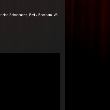
atthias Schoenaerts, Emily Beecham, Wil