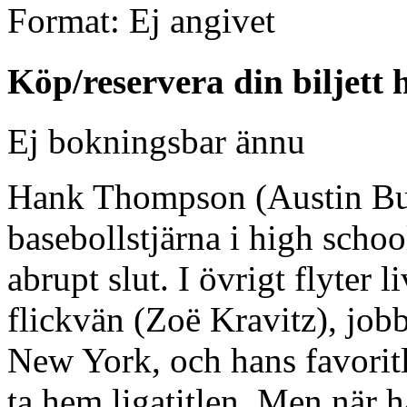
Format:
Ej angivet
Köp/reservera din biljett 
Ej bokningsbar ännu
Hank Thompson (Austin But
basebollstjärna i high schoo
abrupt slut. I övrigt flyter l
flickvän (Zoë Kravitz), job
New York, och hans favoritl
ta hem ligatitlen. Men när 