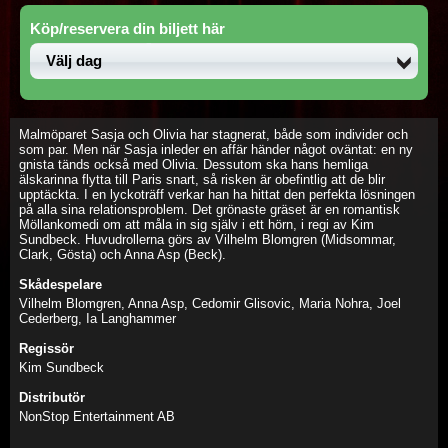
Köp/reservera din biljett här
Malmöparet Sasja och Olivia har stagnerat, både som individer och
som par. Men när Sasja inleder en affär händer något oväntat: en ny
gnista tänds också med Olivia. Dessutom ska hans hemliga
älskarinna flytta till Paris snart, så risken är obefintlig att de blir
upptäckta. I en lyckoträff verkar han ha hittat den perfekta lösningen
på alla sina relationsproblem. Det grönaste gräset är en romantisk
Möllankomedi om att måla in sig själv i ett hörn, i regi av Kim
Sundbeck. Huvudrollerna görs av Vilhelm Blomgren (Midsommar,
Clark, Gösta) och Anna Asp (Beck).
Skådespelare
Vilhelm Blomgren, Anna Asp, Cedomir Glisovic, Maria Nohra, Joel
Cederberg, Ia Langhammer
Regissör
Kim Sundbeck
Distributör
NonStop Entertainment AB