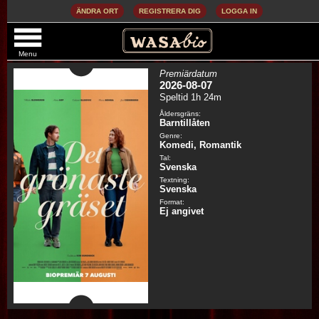
ÄNDRA ORT
REGISTRERA DIG
LOGGA IN
DET GRÖNASTE GRÄSET (SV. TXT) (SV. TAL)
Menu
Premiärdatum
2026-08-07
Speltid 1h 24m
Åldersgräns:
Barntillåten
Genre:
Komedi, Romantik
Tal:
Svenska
Textning:
Svenska
Format:
Ej angivet