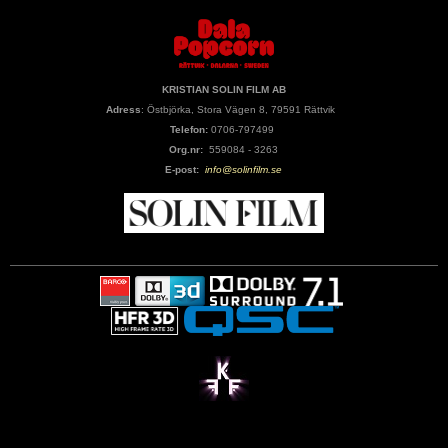
KRISTIAN SOLIN FILM AB
Adress
: Östbjörka, Stora Vägen 8, 79591 Rättvik
Telefon:
0706-797499
Org.nr:
559084 - 3263
E-post:
info@solinfilm.se