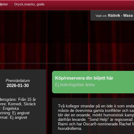
jetter
Dryck,snacks, godis
Rättvik - Wasa 
Vald ort:
Köp/reservera din biljett här
Premiärdatum
Ej bokningsbar ännu
2026-01-30
dersgräns: Från 15 år
nre: Komedi, Skräck
Två kollegor strandar på en öde ö som enda
l: Engelska
måste de övervinna gamla konflikter och sa
xtning: Ej angivet
blir det en oroande, mörkt humoristisk kamp 
rmat: Ej angivet
därifrån levande. "Send Help" är regissera
Raimi och har Oscar®-nominerade Rachel 
huvudrollerna.