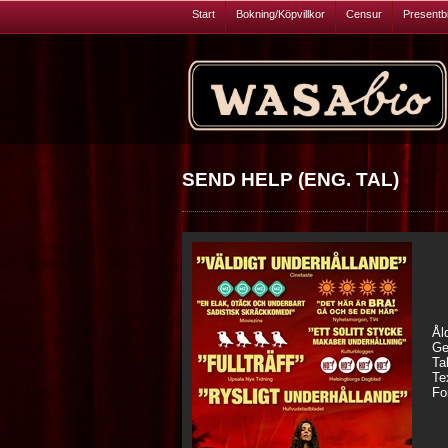
Start
Bokning/Köpvillkor
Censur
Presentbil
SEND HELP (ENG. TAL)
Ål
Ge
Ta
Te
Fo