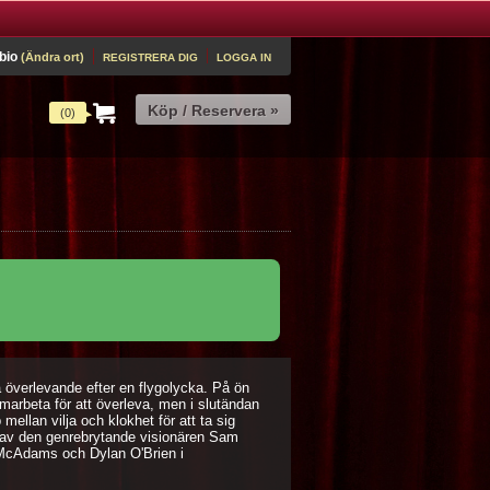
bio
(Ändra ort)
REGISTRERA DIG
LOGGA IN
(0)
 överlevande efter en flygolycka. På ön
marbeta för att överleva, men i slutändan
mellan vilja och klokhet för att ta sig
d av den genrebrytande visionären Sam
McAdams och Dylan O'Brien i