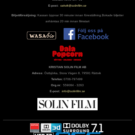
E-post:
rattvik@solinfilm.se
Biljettförsäljning:
Kassan öppnar 30 minuter innan föreställning.Bokade biljetter
avhämtas 20 min innan filmstart
KRISTIAN SOLIN FILM AB
Adress
: Östbjörka, Stora Vägen 8, 79591 Rättvik
Telefon:
0706-797499
Org.nr:
559084 - 3263
E-post:
info@solinfilm.se