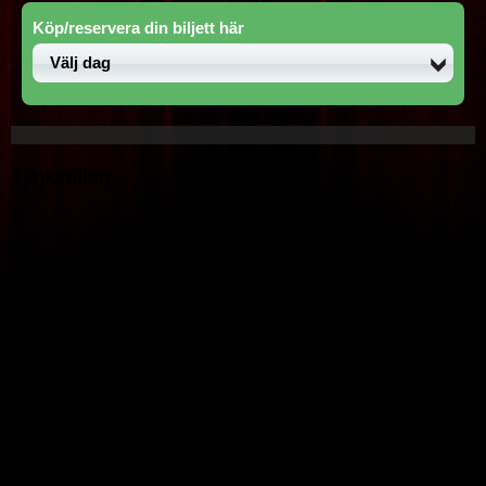
Köp/reservera din biljett här
Tjejkvällen