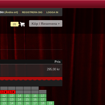
bio
(Ändra ort)
REGISTRERA DIG
LOGGA IN
(0)
Pris
295,00 kr
12★
13★
12
13
14
15
16
17
12
13
14
15
16
17
13
14
15
16
17
18
19