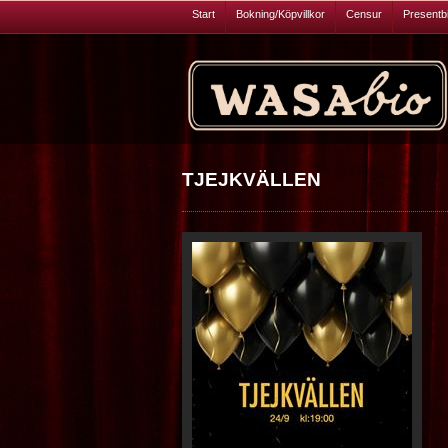
Start
Bokning/Köpvillkor
Censur
Presentbil
TJEJKVÄLLEN