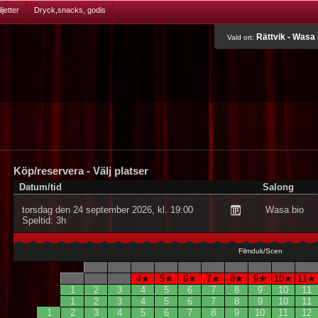
jetter
Dryck,snacks, godis
Rättvik - Wasa 
Vald ort:
Köp/reservera - Välj platser
Datum/tid
Salong
torsdag den 24 september 2026, kl. 19:00
Wasa bio
Speltid: 3h
Filmduk/Scen
4★
5★
6★
7★
8★
9★
10★
11★
1
2
3
4
5
6
7
8
9
10
11
1
2
3
4
5
6
7
8
9
10
11
1
2
3
4
5
6
7
8
9
10
11
12