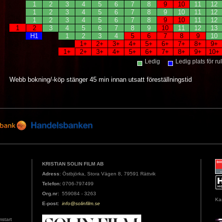
1
2
3
4
5
6
7
8
9
10
11
12
1
2
3
4
5
6
7
8
9
10
11
12
1
2
3
4
5
6
7
8
9
10
11
12
1
2
3
4
5
6
7
8
9
10
11
12
13
H1
1
2
3
4
5
6
7
8
9
10
1+
2+
3+
4+
5+
6+
7+
8+
9+
1+
2+
3+
4+
5+
6+
7+
8+
9+
10+
Ledig
Ledig plats för ru
Webb bokning/-köp stänger 45 min innan utsatt föreställningstid
KRISTIAN SOLIN FILM AB
Adress
: Östbjörka, Stora Vägen 8, 79591 Rättvik
Telefon:
0706-797499
Org.nr:
559084 - 3263
Ka
E-post:
info@solinfilm.se
mstart