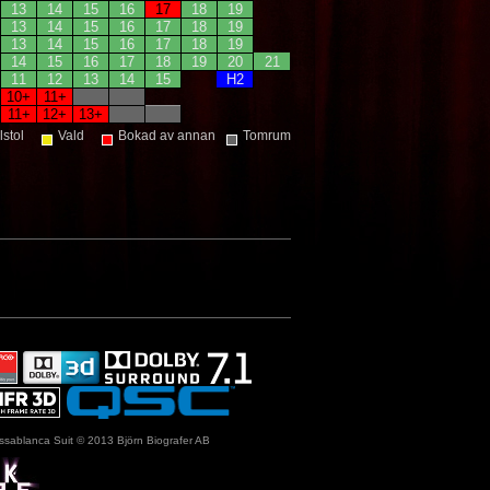
13
14
15
16
17
18
19
13
14
15
16
17
18
19
13
14
15
16
17
18
19
14
15
16
17
18
19
20
21
11
12
13
14
15
H2
10+
11+
11+
12+
13+
llstol
Vald
Bokad av annan
Tomrum
ssablanca Suit © 2013 Björn Biografer AB