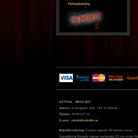
RÄTTVIK - WASA BIO
Adress:
Knihsgatan 13A, 795 31 Rättvik
Telefon:
0248-107 01
E-post:
rattvik@solinfilm.se
Biljettförsäljning:
Kassan öppnar 30 minuter innan
föreställning.Bokade biljetter avhämtas 20 min innan fil